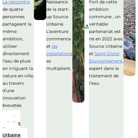
La
rencontre
Naissance
Fort de cette
de quatre
de la start-
ambition
personnes
up Source
commune , un
partageant la
Urbaine.
véritable
même
L’aventure
partenariat est
ambition,
commence
né en 2022 avec
utiliser
et
les
Source Urbaine
directement
installations
et
Saint-Dizier
l’eau de pluie
se
Environnement
,
en irriguant la
multiplient.
expert dans le
nature en ville,
traitement de
au travers
l’eau.
d’une
innovation
brevetée.
La
solution
Source
Urbaine